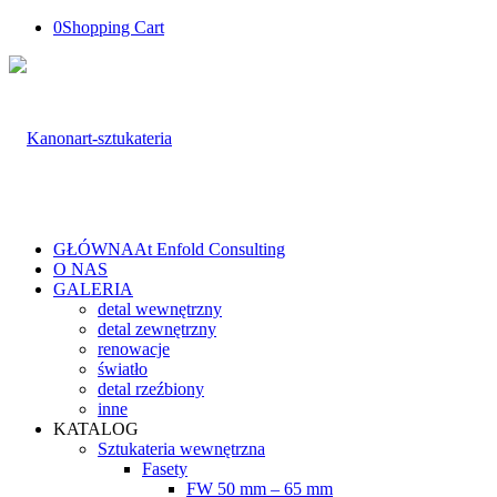
0
Shopping Cart
GŁÓWNA
At Enfold Consulting
O NAS
GALERIA
detal wewnętrzny
detal zewnętrzny
renowacje
światło
detal rzeźbiony
inne
KATALOG
Sztukateria wewnętrzna
Fasety
FW 50 mm – 65 mm