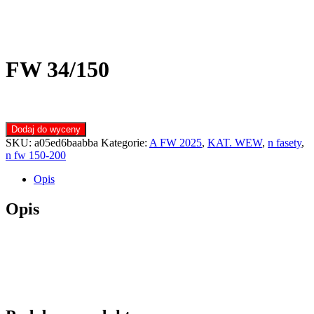
FW 34/150
Dodaj do wyceny
SKU:
a05ed6baabba
Kategorie:
A FW 2025
,
KAT. WEW
,
n fasety
,
n fw 150-200
Opis
Opis