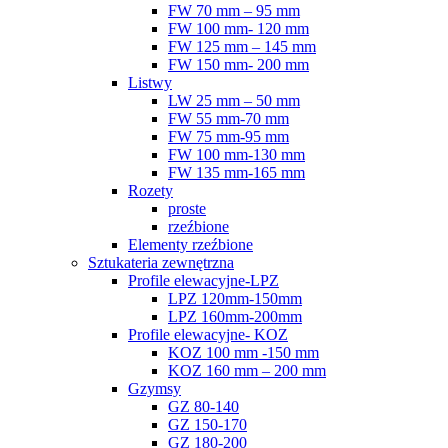
FW 70 mm – 95 mm
FW 100 mm- 120 mm
FW 125 mm – 145 mm
FW 150 mm- 200 mm
Listwy
LW 25 mm – 50 mm
FW 55 mm-70 mm
FW 75 mm-95 mm
FW 100 mm-130 mm
FW 135 mm-165 mm
Rozety
proste
rzeźbione
Elementy rzeźbione
Sztukateria zewnętrzna
Profile elewacyjne-LPZ
LPZ 120mm-150mm
LPZ 160mm-200mm
Profile elewacyjne- KOZ
KOZ 100 mm -150 mm
KOZ 160 mm – 200 mm
Gzymsy
GZ 80-140
GZ 150-170
GZ 180-200