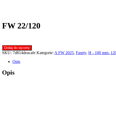
FW 22/120
Dodaj do wyceny
SKU:
7d814deacafe
Kategorie:
A FW 2025
,
Fasety
,
H - 100 mm- 1
Opis
Opis