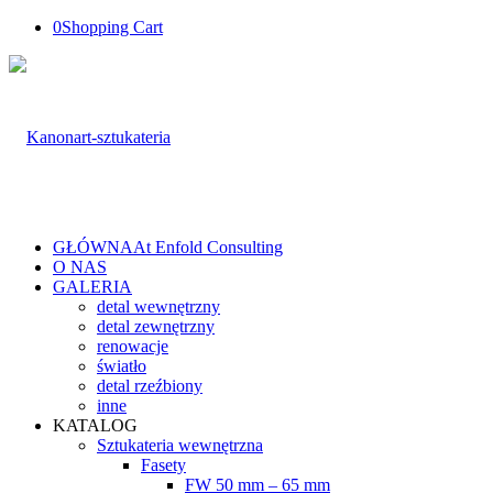
0
Shopping Cart
GŁÓWNA
At Enfold Consulting
O NAS
GALERIA
detal wewnętrzny
detal zewnętrzny
renowacje
światło
detal rzeźbiony
inne
KATALOG
Sztukateria wewnętrzna
Fasety
FW 50 mm – 65 mm