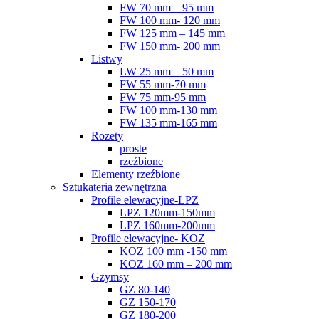
FW 70 mm – 95 mm
FW 100 mm- 120 mm
FW 125 mm – 145 mm
FW 150 mm- 200 mm
Listwy
LW 25 mm – 50 mm
FW 55 mm-70 mm
FW 75 mm-95 mm
FW 100 mm-130 mm
FW 135 mm-165 mm
Rozety
proste
rzeźbione
Elementy rzeźbione
Sztukateria zewnętrzna
Profile elewacyjne-LPZ
LPZ 120mm-150mm
LPZ 160mm-200mm
Profile elewacyjne- KOZ
KOZ 100 mm -150 mm
KOZ 160 mm – 200 mm
Gzymsy
GZ 80-140
GZ 150-170
GZ 180-200