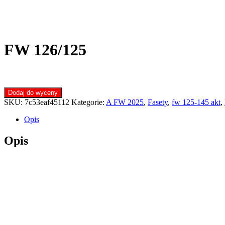
FW 126/125
Dodaj do wyceny
SKU:
7c53eaf45112
Kategorie:
A FW 2025
,
Fasety
,
fw 125-145 akt
,
Opis
Opis