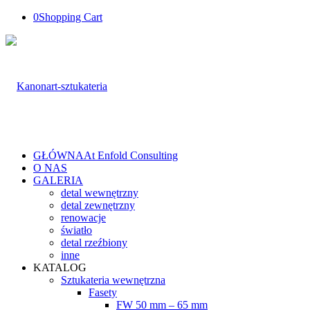
0
Shopping Cart
GŁÓWNA
At Enfold Consulting
O NAS
GALERIA
detal wewnętrzny
detal zewnętrzny
renowacje
światło
detal rzeźbiony
inne
KATALOG
Sztukateria wewnętrzna
Fasety
FW 50 mm – 65 mm