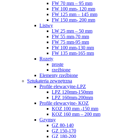
FW 70 mm – 95 mm
FW 100 mm- 120 mm
FW 125 mm – 145 mm
FW 150 mm- 200 mm
Listwy
LW 25 mm – 50 mm
FW 55 mm-70 mm
FW 75 mm-95 mm
FW 100 mm-130 mm
FW 135 mm-165 mm
Rozety
proste
rzeźbione
Elementy rzeźbione
Sztukateria zewnętrzna
Profile elewacyjne-LPZ
LPZ 120mm-150mm
LPZ 160mm-200mm
Profile elewacyjne- KOZ
KOZ 100 mm -150 mm
KOZ 160 mm – 200 mm
Gzymsy
GZ 80-140
GZ 150-170
GZ 180-200