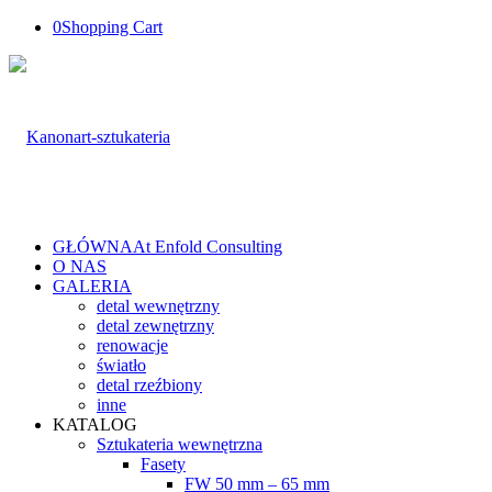
0
Shopping Cart
GŁÓWNA
At Enfold Consulting
O NAS
GALERIA
detal wewnętrzny
detal zewnętrzny
renowacje
światło
detal rzeźbiony
inne
KATALOG
Sztukateria wewnętrzna
Fasety
FW 50 mm – 65 mm