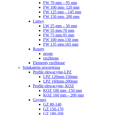
FW 70 mm – 95 mm
FW 100 mm- 120 mm
FW 125 mm – 145 mm
FW 150 mm- 200 mm
Listwy
LW 25 mm – 50 mm
FW 55 mm-70 mm
FW 75 mm-95 mm
FW 100 mm-130 mm
FW 135 mm-165 mm
Rozety
proste
rzeźbione
Elementy rzeźbione
Sztukateria zewnętrzna
Profile elewacyjne-LPZ
LPZ 120mm-150mm
LPZ 160mm-200mm
Profile elewacyjne- KOZ
KOZ 100 mm -150 mm
KOZ 160 mm – 200 mm
Gzymsy
GZ 80-140
GZ 150-170
GZ 180-200