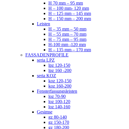
H 70 mm – 95 mm
H – 100 mm- 120 mm
H – 125 mm – 145 mm
H – 150 mm – 200 mm
Leisten
H – 35 mm – 50 mm
H – 55 mm – 70 mm
H – 75 mm – 95 mm
H-100 mm -120 mm
H – 135 mm – 170 mm
FASSADENPROFILE
seria LPZ
lpz 120-150
lpz 160 -200
seria KOZ
koz 120-150
koz 160-200
Fensterfassungsleisten
loz 70-90
loz 100-120
loz 140-160
Gesimse
gz 80-140
gz 150-170
gz 180-200