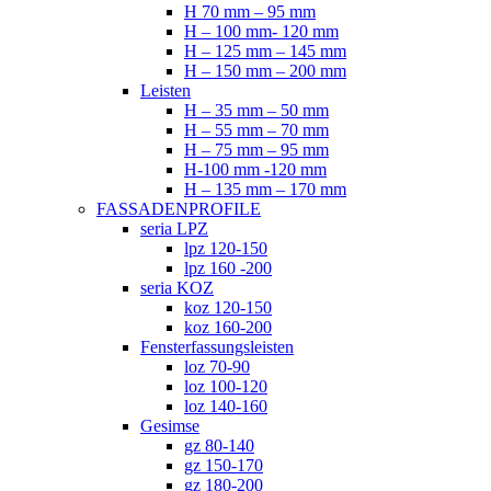
H 70 mm – 95 mm
H – 100 mm- 120 mm
H – 125 mm – 145 mm
H – 150 mm – 200 mm
Leisten
H – 35 mm – 50 mm
H – 55 mm – 70 mm
H – 75 mm – 95 mm
H-100 mm -120 mm
H – 135 mm – 170 mm
FASSADENPROFILE
seria LPZ
lpz 120-150
lpz 160 -200
seria KOZ
koz 120-150
koz 160-200
Fensterfassungsleisten
loz 70-90
loz 100-120
loz 140-160
Gesimse
gz 80-140
gz 150-170
gz 180-200